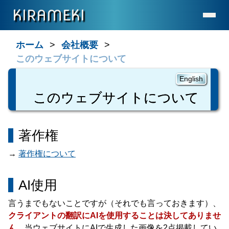
KIRAMEKI
ホーム
ホーム
会社概要
このウェブサイトについて
企業・法務向け業務
個人向け翻訳・通訳業務 (EN)
English
お問合せ
このウェブサイトについて
弊社について
AIに関する考え方
著作権
よくある質問 (EN)
→
著作権について
新着情報
一般の記事など
AI使用
翻訳者向け情報 (EN)
言うまでもないことですが（それでも言っておきます）、
洞窟 (EN)
クライアントの翻訳にAIを使用することは決してありませ
ん
。当ウェブサイトにAIで生成した画像を2点掲載してい